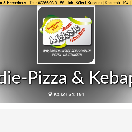
a & Kebaphaus | Tel.: 02366/93 91 58 - Inh. Bülent Kunduru | Kaiserstr. 194 |
die-Pizza & Keba
Kaiser Str. 194