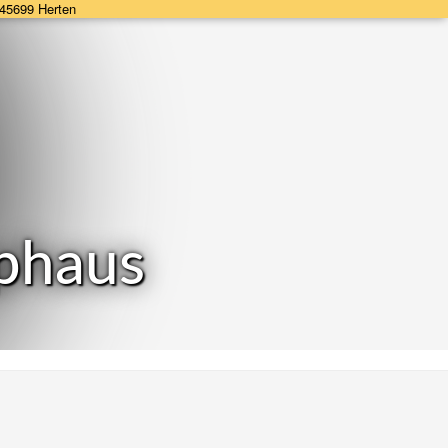
 45699 Herten
phaus